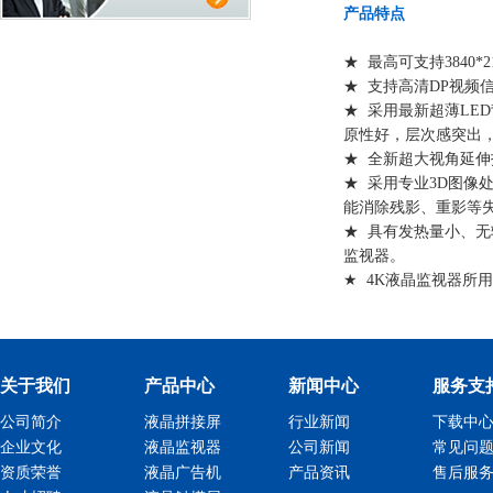
产品特点
★ 最高可支持3840
★ 支持高清DP视频
★ 采用最新超薄LE
原性好，层次感突出
★ 全新超大视角延伸
★ 采用专业3D图像
能消除残影、重影等
★ 具有发热量小、
监视器。
★ 4K液晶监视器所
关于我们
产品中心
新闻中心
服务支
公司简介
液晶拼接屏
行业新闻
下载中
企业文化
液晶监视器
公司新闻
常见问
资质荣誉
液晶广告机
产品资讯
售后服