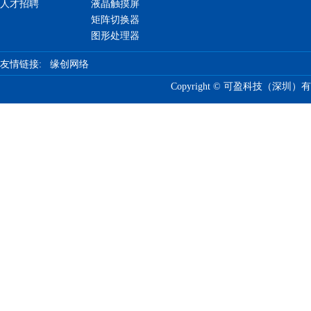
人才招聘
液晶触摸屏
矩阵切换器
图形处理器
友情链接:
缘创网络
Copyright © 可盈科技（深圳