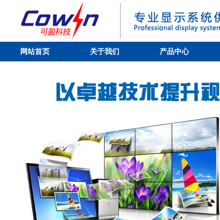
网站首页
关于我们
产品中心
公司简介
液晶拼接屏
企业文化
液晶监视器
资质荣誉
液晶广告机
人才招聘
液晶触摸屏
矩阵切换器
图形处理器