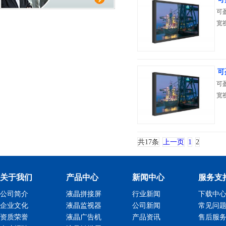
可
宽
可
可
宽
共17条
上一页
1
2
关于我们
产品中心
新闻中心
服务支
公司简介
液晶拼接屏
行业新闻
下载中
企业文化
液晶监视器
公司新闻
常见问
资质荣誉
液晶广告机
产品资讯
售后服